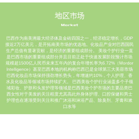
地区市场
Market
巴西作为南美洲最大经济体及金砖四国之一，经济稳定增长，GDP
接近2万亿美元，是开拓南美市场的优选地。化妆品产业对巴西国民
生产总值有显著贡献，是经济的重要组成部分。 美妆个护行业一直
是巴西市场的重要组成部分并且目前正处于快速发展阶段预计市场
规模超1500亿人民币未来五年内的复合年增长率为6.72%（Mordor
lntelligence）甚至巴西本地的机构称巴西已是全球第三大美容市场
巴西化妆品市场保持强劲增长势头，年增速约10%，个人护理、香
水及化妆品等领域市场持续扩大。 巴西美妆个护行业涵盖多个子领
域彩妆、护肤和头发护理等领域是巴西美妆个护市场的主要品类巴
西女性对于美发的关注程度尤其高此外身体护理、口腔保健和男士
护理也在逐渐受到关注和推广沐浴和淋浴产品、除臭剂、牙膏和漱
口水等