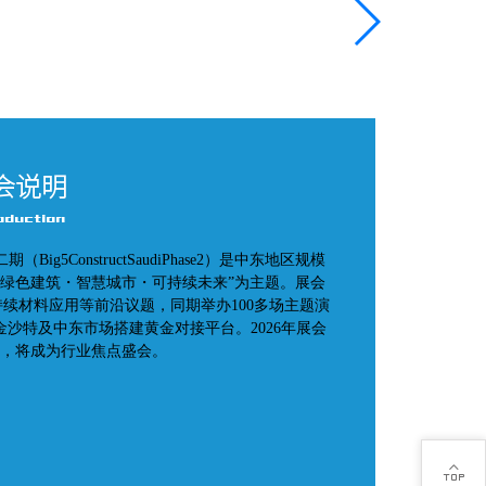
会说明
oduction
g5ConstructSaudiPhase2）是中东地区规模
绿色建筑・智慧城市・可持续未来”为主题。展会
续材料应用等前沿议题，同期举办100多场主题演
沙特及中东市场搭建黄金对接平台。2026年展会
，将成为行业焦点盛会。