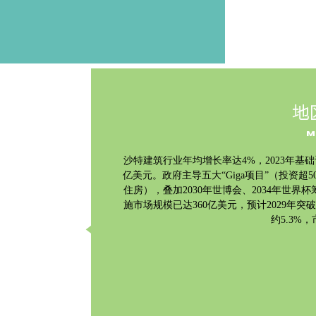
地
M
沙特建筑行业年均增长率达
4%，2023年基础
亿美元。政府主导五大“Giga项目”（投资超5
住房），叠加2030年世博会、2034年世界
施市场规模已达360亿美元，预计2029年
约5.3%