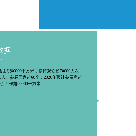
数据
a
会面积80000平方米，接待观众超70000人次；
00人、参展国家超60个；2026年预计参展商超
展会面积超80000平方米