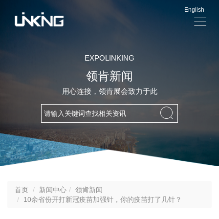
English
显
示
导
航
EXPOLINKING
领肯新闻
用心连接，领肯展会致力于此
首页
新闻中心
领肯新闻
10余省份开打新冠疫苗加强针，你的疫苗打了几针？