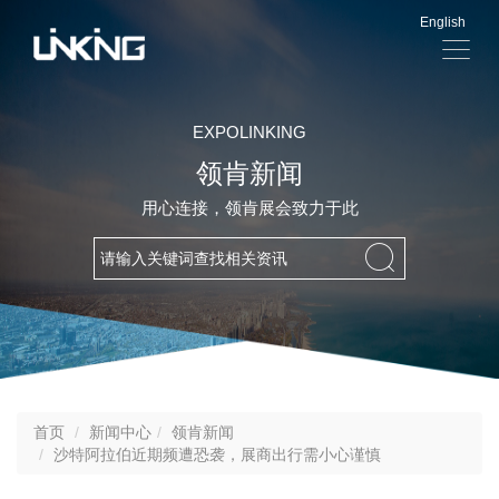
English
显
示
导
航
EXPOLINKING
领肯新闻
用心连接，领肯展会致力于此
首页
新闻中心
领肯新闻
沙特阿拉伯近期频遭恐袭，展商出行需小心谨慎