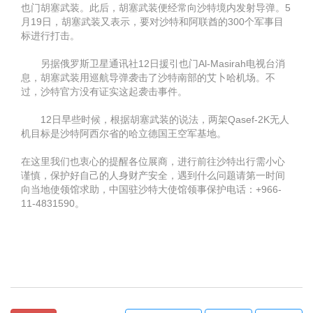
也门胡塞武装。此后，胡塞武装便经常向沙特境内发射导弹。5
月19日，胡塞武装又表示，要对沙特和阿联酋的300个军事目
标进行打击。
另据俄罗斯卫星通讯社12日援引也门Al-Masirah电视台消
息，胡塞武装用巡航导弹袭击了沙特南部的艾卜哈机场。不
过，沙特官方没有证实这起袭击事件。
12日早些时候，根据胡塞武装的说法，两架Qasef-2K无人
机目标是沙特阿西尔省的哈立德国王空军基地。
在这里我们也衷心的提醒各位展商，进行前往沙特出行需小心
谨慎，保护好自己的人身财产安全，遇到什么问题请第一时间
向当地使领馆求助，中国驻沙特大使馆领事保护电话：+966-
11-4831590。