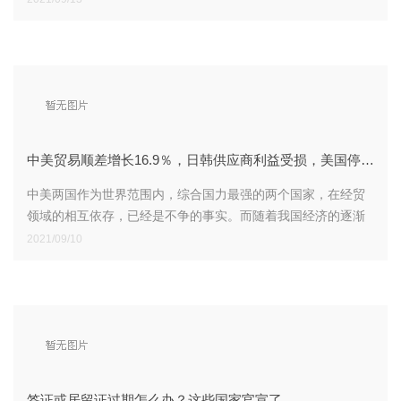
资完成，方大
中美贸易顺差增长16.9％，日韩供应商利益受损，美国停发疫
中美两国作为世界范围内，综合国力最强的两个国家，在经贸
领域的相互依存，已经是不争的事实。而随着我国经济的逐渐
崛起，在苏联解体后，一向蛮横霸道的美国，为阻遏我国的进
2021/09/10
一步发展
签证或居留证过期怎么办？这些国家官宣了