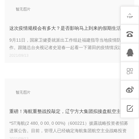
这次疫情规模会有多大？是否影响马上到来的假期生活？
9月11日，国家卫健委就派出工作组赴福建指导当地疫情防控工
作。跟随总台央视记者史迎春一起看一下莆田的疫情情况以及
工作组专家对目前疫情的一些研判。
2021/09/13
重磅！海航重整战投敲定，辽宁方大集团拟接盘航空主业
*ST海航(2 480, 0 00, 0 00%)（600221）披露战略投资者招募
进展公告。目前，管理人已经确定海航集团航空主业战略投资
者为辽宁方大集团实业有限公司（以下简称“方大集团”），若投
2021/09/13