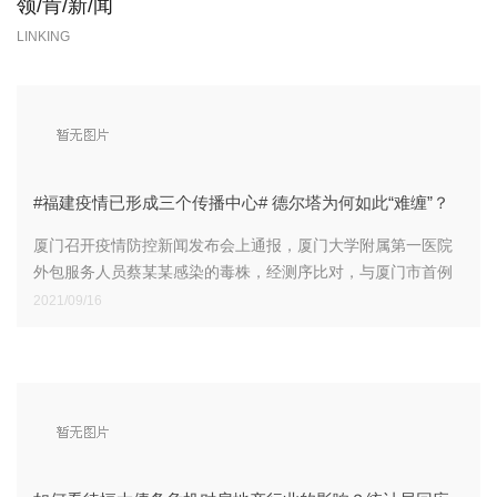
领/肯/新/闻
LINKING
#福建疫情已形成三个传播中心# 德尔塔为何如此“难缠”？
厦门召开疫情防控新闻发布会上通报，厦门大学附属第一医院
外包服务人员蔡某某感染的毒株，经测序比对，与厦门市首例
确诊病例吴某某的病毒基因高度同源。截至15日16时，厦门累
2021/09/16
计报告确