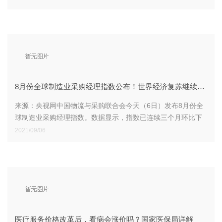
8月份全球制造业采购经理指数公布！世界经济复苏继续放缓
来源：央视网中国物流与采购联合会今天（6日）发布8月份全
球制造业采购经理指数。数据显示，指数已连续三个月环比下
降，表明全球制造业增长
2021/09/06
医疗服务价格改革后，看病会涨价吗？国家医保局详解