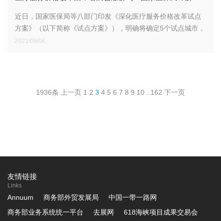
近日，国家医保局等八部门印发《深化医疗服务价格改革试点
方案》（以下简称《试点方案》），明确将确定5个试点城市，
有序推进医疗服务价格改革。
2021/09/06
1936条
上一页
1
2
3
4
5
6
7
8
9
10
..
162
下一页
友情链接
Links
Annuum
商务部外贸发展局
中国一带一路网
商务部业务系统统一平台
去展网
618海峡项目成果交易会