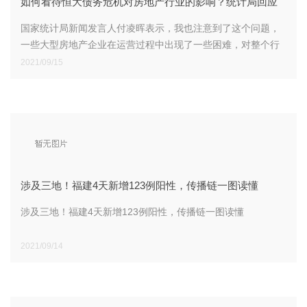
如何看待恒大债务危机对房地产行业的影响？统计局回应
国家统计局新闻发言人付凌晖表示，我也注意到了这个问题，
一些大型房地产企业在运营过程中出现了一些困难，对整个行
业发展的影响还需要观察。从整个房地产行业运行来看，今年
2021/09/15
以来，随
涉及三地！福建4天新增123例阳性，传播链一图读懂
涉及三地！福建4天新增123例阳性，传播链一图读懂
2021/09/14