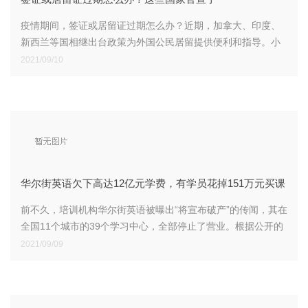
疫情期间，签证或居留证过期怎么办？近期，加拿大、印度、
新西兰等国相继出台政策为外国公民居留提供便利和指导。小
侨梳理了一些国家最新的签证或居留政策为您提供参考。
2021/09/10
华尔街英语欠下高达12亿元学费，有学员花掉151万元买课
前不久，培训机构华尔街英语被曝出“将宣布破产”的传闻，其在
全国11个城市的39个学习中心，全部停止了营业。根据公开的
信息显示，这家成人英语培训企业欠下了高达12亿元的学费。
2021/09/09