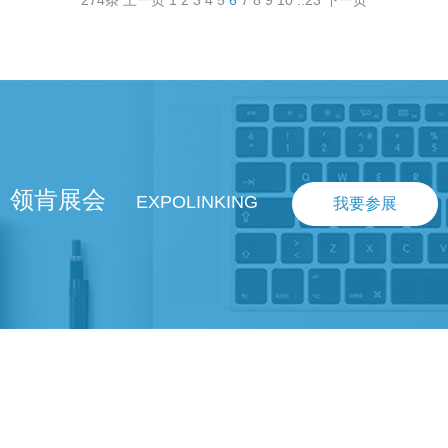
274条
上一页
1
2
3
4
5
6
7
8
9
10
..
23
下一页
领肯展会
EXPOLINKING
我要参展