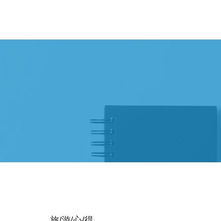
旅/游/心/得