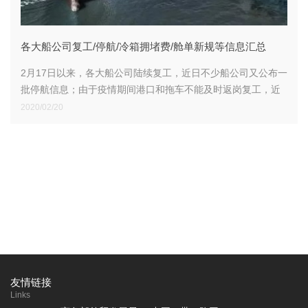
各大船公司复工/停航/冷箱拥堵费/舱单新规等信息汇总
2月17日以来，各大船公司陆续复工，近日不少船公司又公布一
批停航信息；由于疫情期间港口和拖车不能及时返岗复工，近
期多家船公司对出口至中国部分港口的冷藏箱货物收取拥堵附
2020/02/20
加费。
友情链接
Links