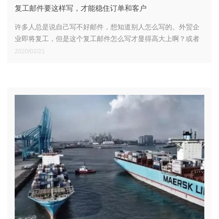
复工邮件要这样写，才能稳住订单和客户
许多人总是说自己写不好邮件，想知道别人怎么写的。外贸企
业即将复工，但是这个复工邮件怎么写才显得高大上啊？或者
说怎么写才妥当？今天我们就来给大家分享一下。
2020/02/21