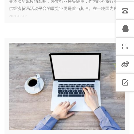
受本次新冠疫情影响，外贸行业损失惨重，作为给外贸行业提
供经济贸易活动平台的展览业更是首当其冲。在一轮国内疫情
打击过后，外贸人艰难复工，应该何去何从？
2020/03/06